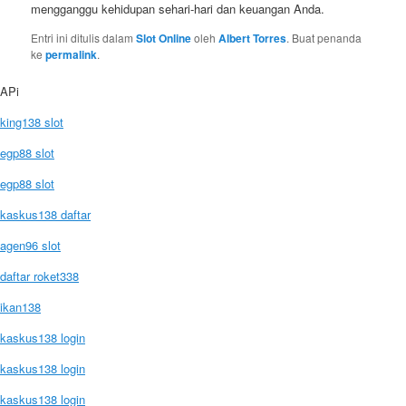
mengganggu kehidupan sehari-hari dan keuangan Anda.
Entri ini ditulis dalam
Slot Online
oleh
Albert Torres
. Buat penanda
ke
permalink
.
APi
king138 slot
egp88 slot
egp88 slot
kaskus138 daftar
agen96 slot
daftar roket338
ikan138
kaskus138 login
kaskus138 login
kaskus138 login