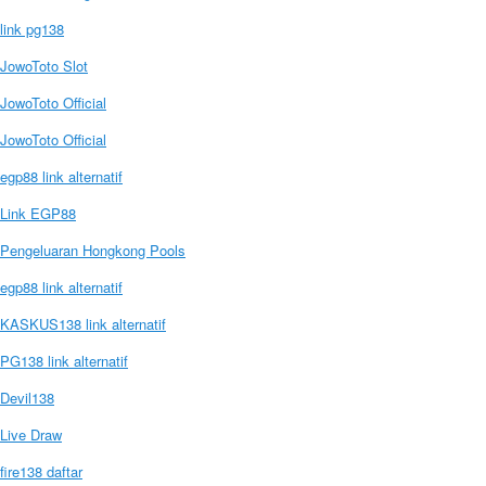
link pg138
JowoToto Slot
JowoToto Official
JowoToto Official
egp88 link alternatif
Link EGP88
Pengeluaran Hongkong Pools
egp88 link alternatif
KASKUS138 link alternatif
PG138 link alternatif
Devil138
Live Draw
fire138 daftar