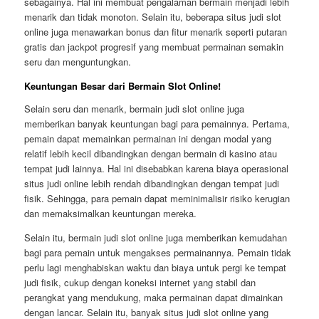
sebagainya. Hal ini membuat pengalaman bermain menjadi lebih
menarik dan tidak monoton. Selain itu, beberapa situs judi slot
online juga menawarkan bonus dan fitur menarik seperti putaran
gratis dan jackpot progresif yang membuat permainan semakin
seru dan menguntungkan.
Keuntungan Besar dari Bermain Slot Online!
Selain seru dan menarik, bermain judi slot online juga
memberikan banyak keuntungan bagi para pemainnya. Pertama,
pemain dapat memainkan permainan ini dengan modal yang
relatif lebih kecil dibandingkan dengan bermain di kasino atau
tempat judi lainnya. Hal ini disebabkan karena biaya operasional
situs judi online lebih rendah dibandingkan dengan tempat judi
fisik. Sehingga, para pemain dapat meminimalisir risiko kerugian
dan memaksimalkan keuntungan mereka.
Selain itu, bermain judi slot online juga memberikan kemudahan
bagi para pemain untuk mengakses permainannya. Pemain tidak
perlu lagi menghabiskan waktu dan biaya untuk pergi ke tempat
judi fisik, cukup dengan koneksi internet yang stabil dan
perangkat yang mendukung, maka permainan dapat dimainkan
dengan lancar. Selain itu, banyak situs judi slot online yang