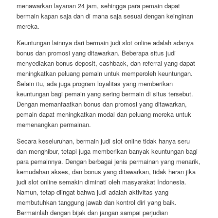
menawarkan layanan 24 jam, sehingga para pemain dapat
bermain kapan saja dan di mana saja sesuai dengan keinginan
mereka.
Keuntungan lainnya dari bermain judi slot online adalah adanya
bonus dan promosi yang ditawarkan. Beberapa situs judi
menyediakan bonus deposit, cashback, dan referral yang dapat
meningkatkan peluang pemain untuk memperoleh keuntungan.
Selain itu, ada juga program loyalitas yang memberikan
keuntungan bagi pemain yang sering bermain di situs tersebut.
Dengan memanfaatkan bonus dan promosi yang ditawarkan,
pemain dapat meningkatkan modal dan peluang mereka untuk
memenangkan permainan.
Secara keseluruhan, bermain judi slot online tidak hanya seru
dan menghibur, tetapi juga memberikan banyak keuntungan bagi
para pemainnya. Dengan berbagai jenis permainan yang menarik,
kemudahan akses, dan bonus yang ditawarkan, tidak heran jika
judi slot online semakin diminati oleh masyarakat Indonesia.
Namun, tetap diingat bahwa judi adalah aktivitas yang
membutuhkan tanggung jawab dan kontrol diri yang baik.
Bermainlah dengan bijak dan jangan sampai perjudian