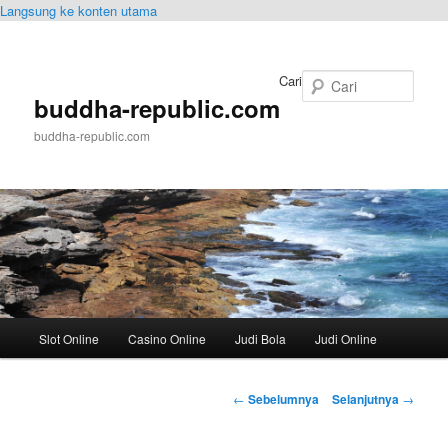
Langsung ke konten utama
Cari
buddha-republic.com
buddha-republic.com
Menu
Slot Online
Casino Online
Judi Bola
Judi Online
utama
Navigasi
←
Sebelumnya
Selanjutnya
→
Tulisan