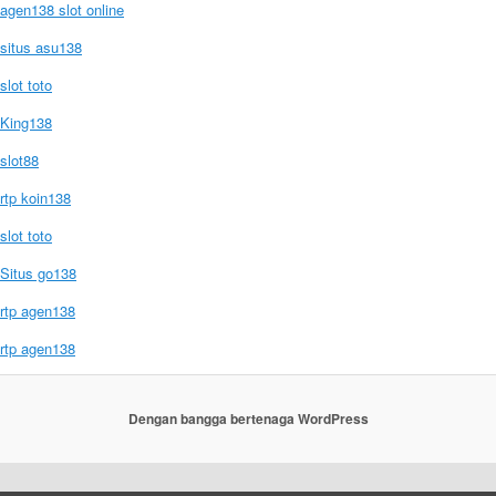
agen138 slot online
situs asu138
slot toto
King138
slot88
rtp koin138
slot toto
Situs go138
rtp agen138
rtp agen138
Dengan bangga bertenaga WordPress