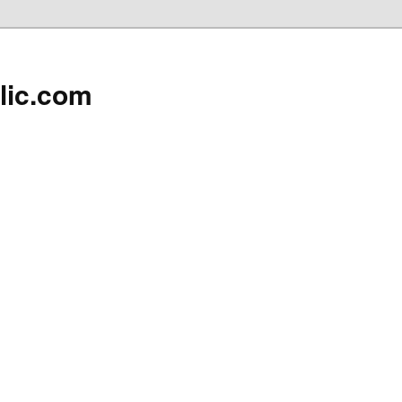
lic.com