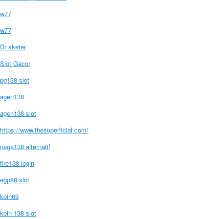
w77
w77
Dr sketer
Slot Gacor
pg138 slot
agen138
agen138 slot
https://www.thesuperficial.com/
naga138 alternatif
fire138 login
egp88 slot
koin69
koin 138 slot