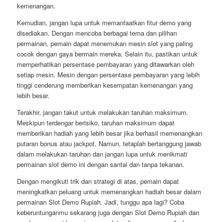
kemenangan.
Kemudian, jangan lupa untuk memanfaatkan fitur demo yang
disediakan. Dengan mencoba berbagai tema dan pilihan
permainan, pemain dapat menemukan mesin slot yang paling
cocok dengan gaya bermain mereka. Selain itu, pastikan untuk
memperhatikan persentase pembayaran yang ditawarkan oleh
setiap mesin. Mesin dengan persentase pembayaran yang lebih
tinggi cenderung memberikan kesempatan kemenangan yang
lebih besar.
Terakhir, jangan takut untuk melakukan taruhan maksimum.
Meskipun terdengar berisiko, taruhan maksimum dapat
memberikan hadiah yang lebih besar jika berhasil memenangkan
putaran bonus atau jackpot. Namun, tetaplah bertanggung jawab
dalam melakukan taruhan dan jangan lupa untuk menikmati
permainan slot demo ini dengan santai dan tanpa tekanan.
Dengan mengikuti trik dan strategi di atas, pemain dapat
meningkatkan peluang untuk memenangkan hadiah besar dalam
permainan Slot Demo Rupiah. Jadi, tunggu apa lagi? Coba
keberuntunganmu sekarang juga dengan Slot Demo Rupiah dan