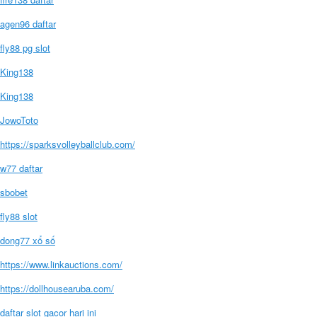
agen96 daftar
fly88 pg slot
King138
King138
JowoToto
https://sparksvolleyballclub.com/
w77 daftar
sbobet
fly88 slot
dong77 xổ số
https://www.linkauctions.com/
https://dollhousearuba.com/
daftar slot gacor hari ini