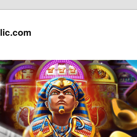
lic.com