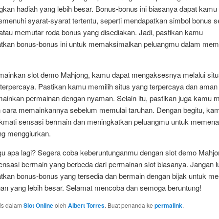
an hadiah yang lebih besar. Bonus-bonus ini biasanya dapat kamu
menuhi syarat-syarat tertentu, seperti mendapatkan simbol bonus s
 atau memutar roda bonus yang disediakan. Jadi, pastikan kamu
tkan bonus-bonus ini untuk memaksimalkan peluangmu dalam me
ainkan slot demo Mahjong, kamu dapat mengaksesnya melalui situs
e terpercaya. Pastikan kamu memilih situs yang terpercaya dan aman
ainkan permainan dengan nyaman. Selain itu, pastikan juga kamu
n cara memainkannya sebelum memulai taruhan. Dengan begitu, ka
ikmati sensasi bermain dan meningkatkan peluangmu untuk memen
ng menggiurkan.
ggu apa lagi? Segera coba keberuntunganmu dengan slot demo Mahjo
ensasi bermain yang berbeda dari permainan slot biasanya. Jangan l
kan bonus-bonus yang tersedia dan bermain dengan bijak untuk m
n yang lebih besar. Selamat mencoba dan semoga beruntung!
ulis dalam
Slot Online
oleh
Albert Torres
. Buat penanda ke
permalink
.